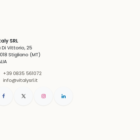
taly SRL
a Di Vittorio, 25
018 Stigliano (MT)
ALIA
+39 0835 561072
info@vitalysrl.it