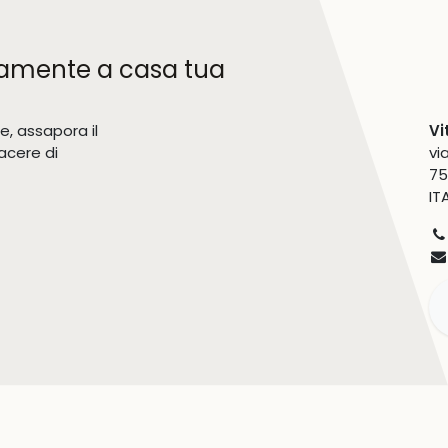
ettamente a casa tua
e, assapora il
Vi
iacere di
vi
75
IT